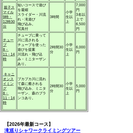
短いコースで遊び
7,000
親子ス
を凝縮
円
マイル
小学
スライダー・川流
3名以
9時・
3時間
生以
れ・滝遊び
上で
12時30
上
飛び込み。
6,500
分
写真付
円
チューブに乗って
チュー
川に流される
ブ
チューブを使った
小学
2時間30
6,000
8・
遊びを提案
生以
分
円
11・14
川流れ・飛び込
上
時
み・ミニターザン
あり。
キャニ
オンス
プカプカ川に流れ
イミン
て森に癒される
小学
2時間30
5,000
グ
飛び込み、ミニタ
生以
分
円
8・
ーザン、森のブラ
上
11・14
ンコあり。
時
【2026年最新コース】
滝巡りシャワークライミングツアー