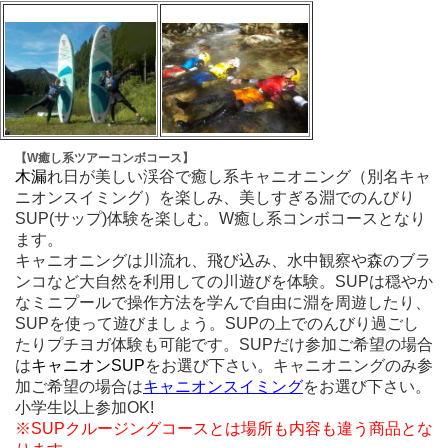
【W癒し系ツアーコンボコース】
木漏
れ日が美しい渓谷で癒し系キャニオニング（別名キャ
ニオンスイミング）を楽しみ、美しすぎる淵でのんびり
SUP(サップ)体験を楽しむ。W癒し系コンボコースとなり
ます。
キャニオニングは川流れ、飛び込み、水中観察や森のブラ
ンコなど大自然を利用しての川遊びを体験。SUPは穏やか
なミニプールで操作方法を学んで自由に淵を周遊したり、
SUPを使って遊びましょう。SUPの上でのんびり過ごし
たりプチヨガ体験も可能です。SUPだけ参加ご希望の場合
は
キャニオンSUP
をお選び下さい。キャニオニングのみ参
加ご希望の場合は
キャニオンスイミング
をお選び下さい。
小学生以上参加OK!
※SUPクルージングコースとは場所も内容も違う商品とな