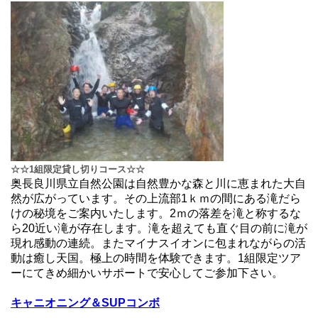
☆☆1組限定貸し切りコース☆☆
奥長良川県立自然公園は自然豊かな森と川に恵まれた大自
然が広がっています。その上流部1ｋｍの間にある滝だら
けの秘境をご案内いたします。2ｍの落差を滝と称するな
ら20近い滝が存在します。滝を超えても直ぐ目の前に滝が
現れ感動の連続。またマイナスイオンに包まれながらの活
動は癒し天国。極上の時間を体験できます。1組限定ツア
ーにてきめ細かいサポートで安心してご参加下さい。
キャニオニング＆SUPコンボ