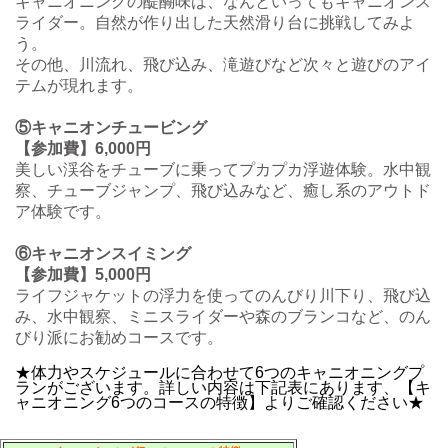
キャニオニングの醍醐味は、なんといってもキャニオンス
ライダー。自然が作り出した天然滑り台に挑戦してみよ
う。
その他、川流れ、飛び込み、滝遊びなど次々と遊びのアイ
テムが現れます。
⑤キャニオンチュービング
【参加費】6,000円
美しい渓谷をチューブに乗ってプカプカ浮遊体験。水中観
察、チューブジャンプ、飛び込みなど、癒し系のアウトド
ア体験です。
⑥キャニオンスイミング
【参加費】5,000円
ライフジャケットの浮力を使ってのんびり川下り、飛び込
み、水中観察、ミニスライダーや森のブランコなど、のん
びり派にお勧めコースです。
★体力やスケジュールに合わせて6つのキャニオニングプ
ランがございます。詳しい内容は下記表にあります、【キ
ャニオニング6つのコースの特徴】よりご確認ください★