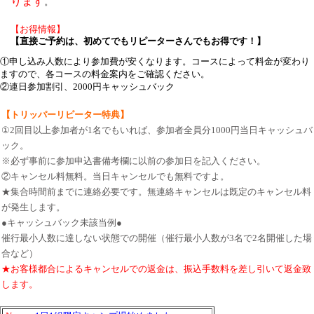
ります
。
【お得情報】
【直接ご予約は、初めてでもリピーターさんでもお得です！】
①申し込み人数により参加費が安くなります。コースによって料金が変わり
ますので、各コースの料金案内をご確認ください。
②連日参加割引、
2000
円
キャッシュバック
【トリッパーリピーター特典】
①2
回目以上参加者が
1
名でもいれば、参加者全員分
1000
円当日キャッシュバ
ック。
※必ず事前に参加申込書備考欄に以前の参加日を記入ください。
②キャンセル料無料。当日キャンセルでも無料ですよ。
★集合時間前までに連絡必要です。無連絡キャンセルは既定のキャンセル料
が発生します。
●キャッシュバック未該当例●
催行最小人数に達しない状態での開催（催行最小人数が
3
名で
2
名開催した場
合など）
★お客様都合によるキャンセルでの返金は、振込手数料を差し引いて返金致
します。