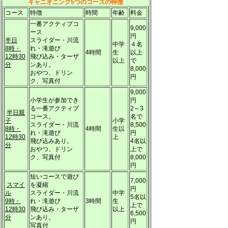
キャニオニング5つのコースの特徴
コース
特徴
時間
年齢
料金
一番アクティブコ
9,000
ース
円
半日
スライダー・川流
中学
４名
8時・
れ・滝遊び
4時間
生
以上
12時30
飛び込み・ターザ
以上
で
分
ンあり。
8,000
おやつ、ドリン
円
ク、写真付
9,000
小学生が参加でき
円
る一番アクティブ
2～3
半日親
コース。
名で
子
小学
スライダー・川流
8,500
8時・
4時間
生以
れ・滝遊び
円
12時30
上
飛び込みあり。
4名以
分
おやつ、ドリン
上で
ク、写真付
8,000
円
短いコースで遊び
7,000
スマイ
を凝縮
円
ル
スライダー・川流
中学
5名以
9時・
れ・滝遊び
3時間
生
上で
12時30
飛び込み・ターザ
以上
6,500
分
ンあり。
円
写真付